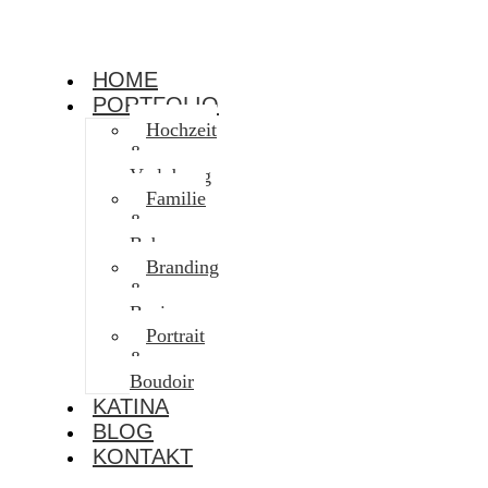
HOME
PORTFOLIO
Hochzeit
&
Verlobung
Familie
&
Baby
Branding
&
Business
Portrait
&
Boudoir
KATINA
BLOG
KONTAKT