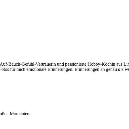
n, Auf-Bauch-Gefühl-Vertrauerin und passionierte Hobby-Köchin aus Li
d Fotos für mich emotionale Erinnerungen. Erinnerungen an genau
die
wu
 großen Momenten.