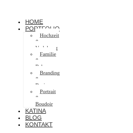
HOME
PORTFOLIO
Hochzeit
&
Verlobung
Familie
&
Baby
Branding
&
Business
Portrait
&
Boudoir
KATINA
BLOG
KONTAKT