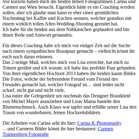
Vor kurzem haben mich die beiden lieben Fotografinnen Carina und
Carmen aus Wien besucht. Eigentlich hätte es ein Coaching werden
sollen, aber ich glaube man kann es eher einen gemütlichen
Nachmittag bei Kaffee und Kuchen nennen, welcher grandios mit
einem wirklich tollen After-Wedding-Shooting geendet hat.
Ich habe für die beiden aus dem Nähkästchen geplaudert und bin
ihnen Rede und Antwort gestanden.
Für dieses Coaching habe ich mich vor einiger Zeit auf die Suche
nach einem sympathischen Brautpaar gemacht – vielleicht könnt ihr
euch noch daran erinnern.
Das 2-seitige Mail, welches mich von Lisa erreichte, hat mich zu
Tränen gerührt und ich wusste, ich habe das perfekte Paar gefunden.
Von ihrer eigentlichen Hochzeit 2013 haben die beiden kaum Bilder.
Die Fotos, welche der befreundete Freund vom Freund des
Freundes gemacht hat, welcher Fotograf ist… sind leider nicht
scharf, nicht gut und nicht viele.
Lisa nutze die Gelegenheit um nochmals das Designer Brautkleid
von Michel Mayer anzuziehen und Lisas Mama bastelte den
Blumenschmuck. Auch Klaus war tapfer und erfüllte seiner Lisa den
Traum von wunderbaren, feinen Hochzeitsbildern.
Die Arbeiten von Carina seht ihr hier:
Carina K Photography
…und Carmens Bilder könnt ihr hier bestaunen:
Carmen
Trappenberg Fotografie