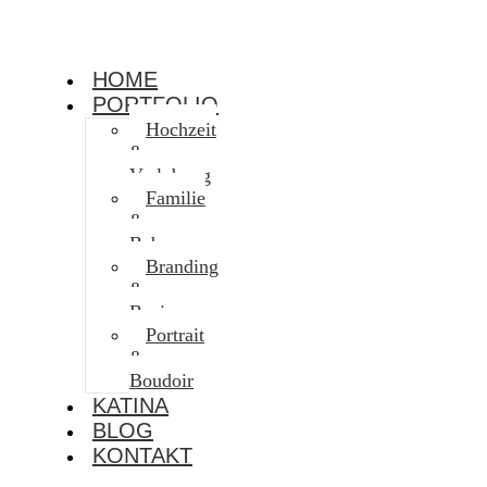
HOME
PORTFOLIO
Hochzeit
&
Verlobung
Familie
&
Baby
Branding
&
Business
Portrait
&
Boudoir
KATINA
BLOG
KONTAKT