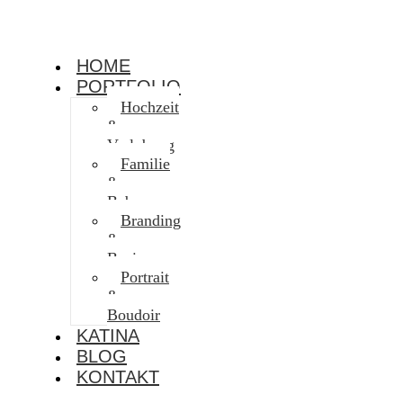
HOME
PORTFOLIO
Hochzeit
&
Verlobung
Familie
&
Baby
Branding
&
Business
Portrait
&
Boudoir
KATINA
BLOG
KONTAKT