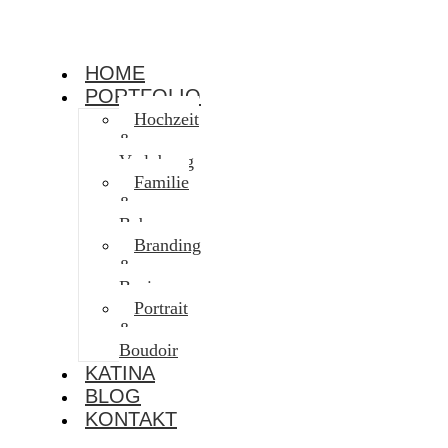
HOME
PORTFOLIO
Hochzeit
&
Verlobung
Familie
&
Baby
Branding
&
Business
Portrait
&
Boudoir
KATINA
BLOG
KONTAKT