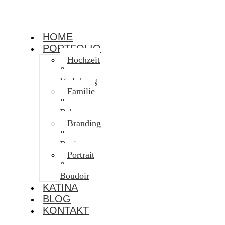
HOME
PORTFOLIO
Hochzeit
&
Verlobung
Familie
&
Baby
Branding
&
Business
Portrait
&
Boudoir
KATINA
BLOG
KONTAKT