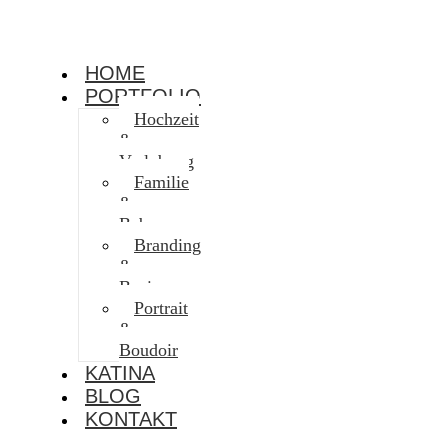
HOME
PORTFOLIO
Hochzeit
&
Verlobung
Familie
&
Baby
Branding
&
Business
Portrait
&
Boudoir
KATINA
BLOG
KONTAKT