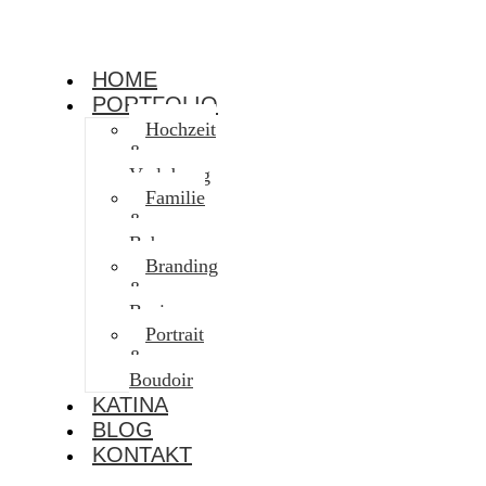
HOME
PORTFOLIO
Hochzeit
&
Verlobung
Familie
&
Baby
Branding
&
Business
Portrait
&
Boudoir
KATINA
BLOG
KONTAKT