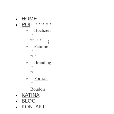
HOME
PORTFOLIO
Hochzeit
&
Verlobung
Familie
&
Baby
Branding
&
Business
Portrait
&
Boudoir
KATINA
BLOG
KONTAKT