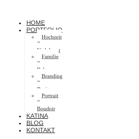
HOME
PORTFOLIO
Hochzeit
&
Verlobung
Familie
&
Baby
Branding
&
Business
Portrait
&
Boudoir
KATINA
BLOG
KONTAKT