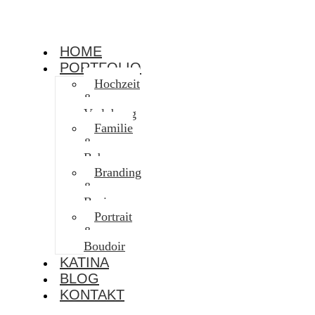
HOME
PORTFOLIO
Hochzeit
&
Verlobung
Familie
&
Baby
Branding
&
Business
Portrait
&
Boudoir
KATINA
BLOG
KONTAKT